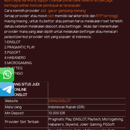
lebih cepat karena di support banyak pilihan bank swasta terbaik juga
berbagai pilihan metode pembayaran terpopuler.
Cara memilih provider
slot gacor gampang menang
Setiap provider atau mesin
slot
memiliki karakteristik dan
RTP tertinggi
masing masing , untuk itu bettor atau pemain harus melakukan riset terlebih
dahulu sebelum melakukan deposit atau bettingan . Mulai dari menentukan
provider mana yang akan dipilih untuk melakukan bettingan atau menacari
jackpot,berikut provider slot yang populer di indonesia :
1.IDNSLOT
2.PRAGMATIC PLAY
3.PGSOFT
4.HABANERO
5.MICROGAMING
6.PLAYTEQ
7.PLAYNGO
8.CQ9
TENTANG SITUS JUDI
SLOT ONLINE
DRAGONSLOT
Website
DRAGONSLOT
Mata Uang
Indonesian Rupiah (IDR)
Min Deposit
10.000 IDR
Pragmatic Play, IDNSLOT, Playtech, Microgaming,
Provider Slot Terbaik
Habanero, Skywind, Joker Gaming, PGSoft